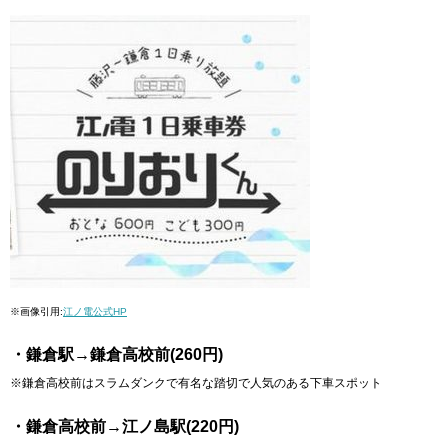
※画像引用:
江ノ電公式HP
・鎌倉駅→鎌倉高校前(260円)
※鎌倉高校前はスラムダンクで有名な踏切で人気のある下車スポット
・鎌倉高校前→江ノ島駅(220円)