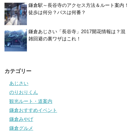
鎌倉駅～長谷寺のアクセス方法＆ルート案内！
徒歩は何分？バスは何番？
鎌倉あじさい「長谷寺」2017開花情報は？混
雑回避の裏ワザはこれ！
カテゴリー
あじさい
のりおりくん
観光ルート・道案内
鎌倉おすすめイベント
鎌倉みやげ
鎌倉グルメ