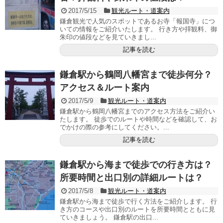
2017/5/15
観光ルート・道案内
鎌倉観光で人気のスポットであるお寺「報国寺」につ
いての情報をご紹介いたします。 行き方や拝観料、御
朱印の値段などを見ていきまし...
記事を読む
鎌倉駅から鶴岡八幡宮まで徒歩何分？
アクセス＆ルート案内
2017/5/9
観光ルート・道案内
鎌倉駅から鶴岡八幡宮までのアクセス方法をご紹介い
たします。 徒歩でのルートや時間などを確認して、お
でかけの際の参考にしてください。...
記事を読む
鎌倉駅から海まで徒歩での行き方は？
所要時間と出口別の詳細ルートは？
2017/5/8
観光ルート・道案内
鎌倉駅から海まで徒歩で行く方法をご紹介します。 行
き方のコースや出口別のルートを所要時間とともに見
ていきましょう。 鎌倉駅の出口...