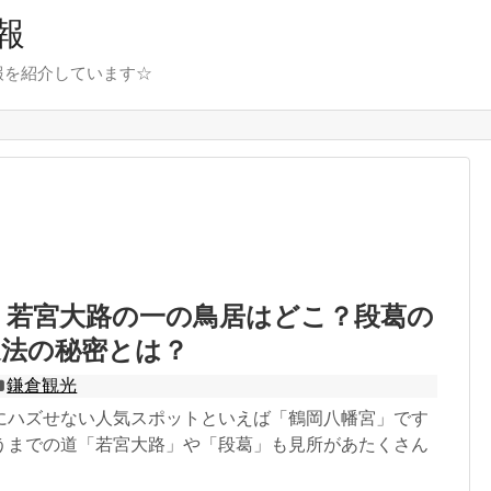
報
報を紹介しています☆
 若宮大路の一の鳥居はどこ？段葛の
近法の秘密とは？
鎌倉観光
にハズせない人気スポットといえば「鶴岡八幡宮」です
うまでの道「若宮大路」や「段葛」も見所があたくさん