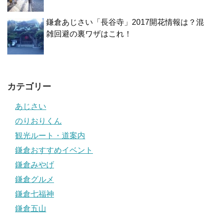
鎌倉あじさい「長谷寺」2017開花情報は？混
雑回避の裏ワザはこれ！
カテゴリー
あじさい
のりおりくん
観光ルート・道案内
鎌倉おすすめイベント
鎌倉みやげ
鎌倉グルメ
鎌倉七福神
鎌倉五山