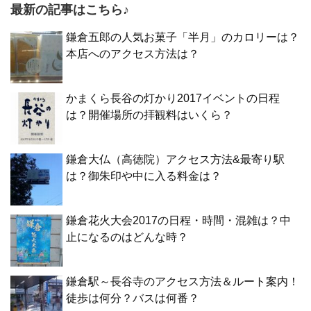
最新の記事はこちら♪
鎌倉五郎の人気お菓子「半月」のカロリーは？
本店へのアクセス方法は？
かまくら長谷の灯かり2017イベントの日程
は？開催場所の拝観料はいくら？
鎌倉大仏（高徳院）アクセス方法&最寄り駅
は？御朱印や中に入る料金は？
鎌倉花火大会2017の日程・時間・混雑は？中
止になるのはどんな時？
鎌倉駅～長谷寺のアクセス方法＆ルート案内！
徒歩は何分？バスは何番？