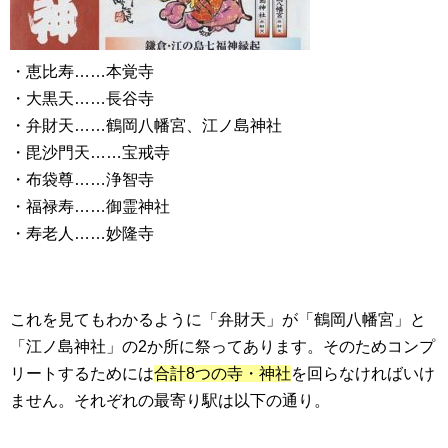
・恵比寿……本覚寺
・大黒天……長谷寺
・弁財天……鶴岡八幡宮、江ノ島神社
・毘沙門天……宝戒寺
・布袋尊……浄智寺
・福禄寿……御霊神社
・寿老人……妙隆寺
これを見てもわかるように「弁財天」が「鶴岡八幡宮」と
「江ノ島神社」の2か所に祭ってあります。そのためコンプ
リートするためには
合計8つの寺・神社
を回らなければいけ
ません。それぞれの最寄り駅は以下の通り。